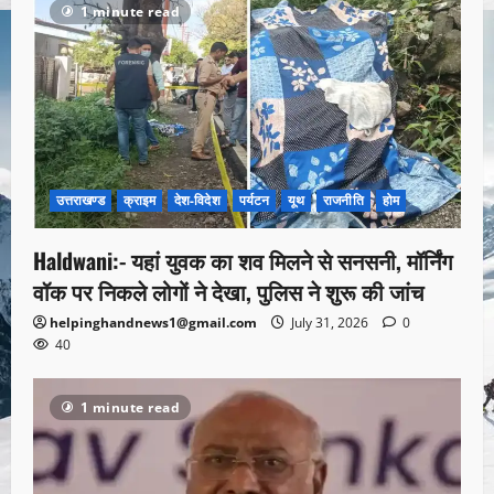
1 minute read
उत्तराखण्ड
क्राइम
देश-विदेश
पर्यटन
यूथ
राजनीति
होम
Haldwani:- यहां युवक का शव मिलने से सनसनी, मॉर्निंग
वॉक पर निकले लोगों ने देखा, पुलिस ने शुरू की जांच
helpinghandnews1@gmail.com
July 31, 2026
0
40
1 minute read