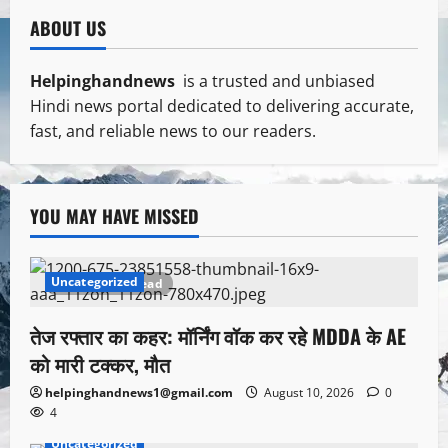
ABOUT US
Helpinghandnews
is a trusted and unbiased
Hindi news portal dedicated to delivering accurate,
fast, and reliable news to our readers.
YOU MAY HAVE MISSED
Uncategorized
1 minute read
तेज रफ्तार का कहर: मॉर्निंग वॉक कर रहे MDDA के AE
को मारी टक्कर, मौत
helpinghandnews1@gmail.com
August 10, 2026
0
4
Uncategorized