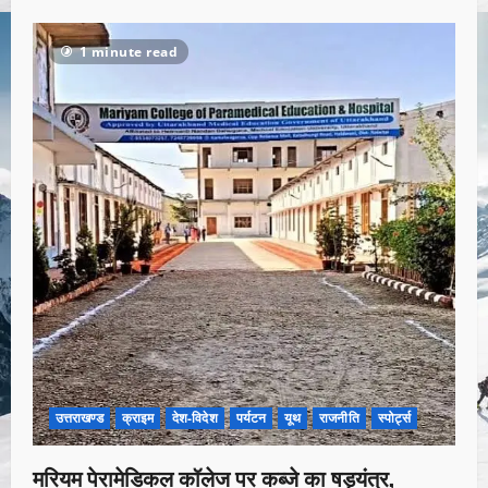
1 minute read
उत्तराखण्ड
क्राइम
देश-विदेश
पर्यटन
यूथ
राजनीति
स्पोर्ट्स
मरियम पेरामेडिकल कॉलेज पर कब्जे का षड्यंत्र,