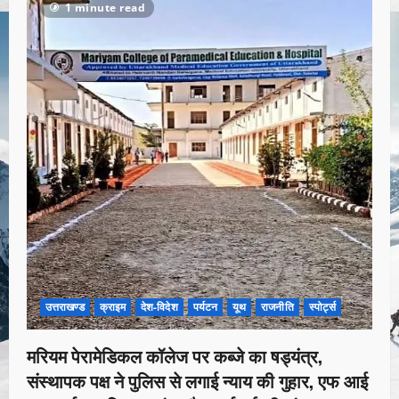
1 minute read
उत्तराखण्ड
क्राइम
देश-विदेश
पर्यटन
यूथ
राजनीति
स्पोर्ट्स
मरियम पेरामेडिकल कॉलेज पर कब्जे का षड्यंत्र,
संस्थापक पक्ष ने पुलिस से लगाई न्याय की गुहार, एफ आई