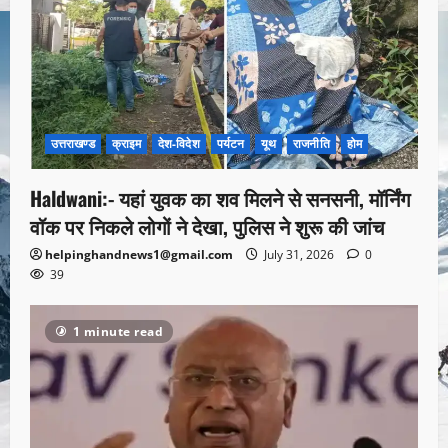
उत्तराखण्ड
क्राइम
देश-विदेश
पर्यटन
यूथ
राजनीति
होम
Haldwani:- यहां युवक का शव मिलने से सनसनी, मॉर्निंग
वॉक पर निकले लोगों ने देखा, पुलिस ने शुरू की जांच
helpinghandnews1@gmail.com
July 31, 2026
0
39
1 minute read