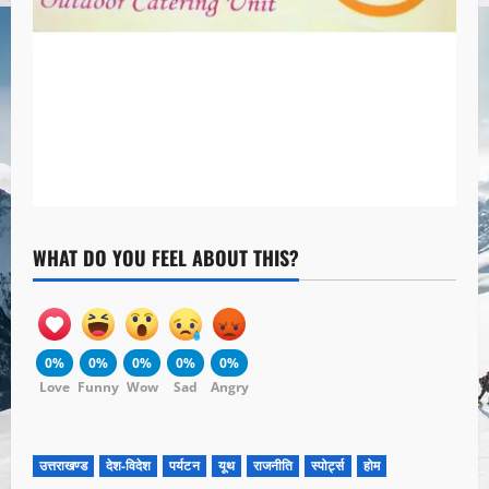
WHAT DO YOU FEEL ABOUT THIS?
0%
0%
0%
0%
0%
Love
Funny
Wow
Sad
Angry
उत्तराखण्ड
देश-विदेश
पर्यटन
यूथ
राजनीति
स्पोर्ट्स
होम