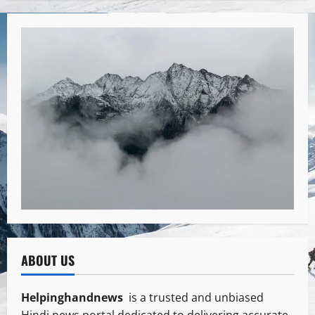
ABOUT US
Helpinghandnews
is a trusted and unbiased
Hindi news portal dedicated to delivering accurate,