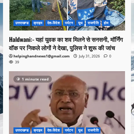
उत्तराखण्ड
क्राइम
देश-विदेश
पर्यटन
यूथ
राजनीति
होम
Haldwani:- यहां युवक का शव मिलने से सनसनी, मॉर्निंग
वॉक पर निकले लोगों ने देखा, पुलिस ने शुरू की जांच
helpinghandnews1@gmail.com
July 31, 2026
0
39
1 minute read
उत्तराखण्ड
क्राइम
देश-विदेश
पर्यटन
यूथ
राजनीति