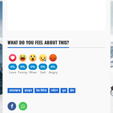
WHAT DO YOU FEEL ABOUT THIS?
0%
0%
0%
0%
0%
Love
Funny
Wow
Sad
Angry
उत्तराखण्ड
क्राइम
देश-विदेश
पर्यटन
यूथ
होम