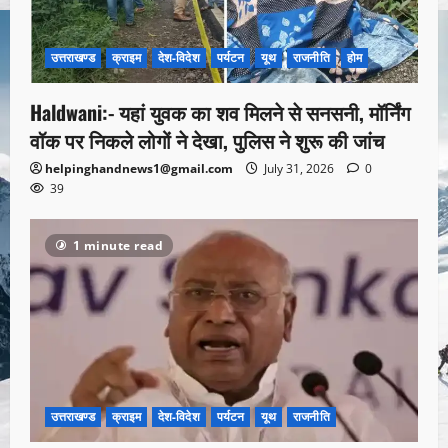
उत्तराखण्ड
क्राइम
देश-विदेश
पर्यटन
यूथ
राजनीति
होम
Haldwani:- यहां युवक का शव मिलने से सनसनी, मॉर्निंग
वॉक पर निकले लोगों ने देखा, पुलिस ने शुरू की जांच
helpinghandnews1@gmail.com
July 31, 2026
0
39
1 minute read
उत्तराखण्ड
क्राइम
देश-विदेश
पर्यटन
यूथ
राजनीति