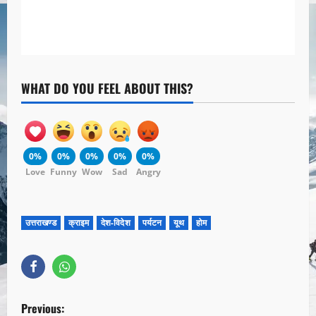
WHAT DO YOU FEEL ABOUT THIS?
0%
0%
0%
0%
0%
Love
Funny
Wow
Sad
Angry
उत्तराखण्ड
क्राइम
देश-विदेश
पर्यटन
यूथ
होम
Previous: