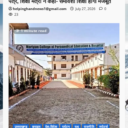
पत्र, शिक्षा मंत्री ने कहा- समावेशी शिक्षा होगी मजबूत
helpinghandnews1@gmail.com
July 27, 2026
0
23
1 minute read
उत्तराखण्ड
क्राइम
देश-विदेश
पर्यटन
यूथ
राजनीति
स्पोर्ट्स