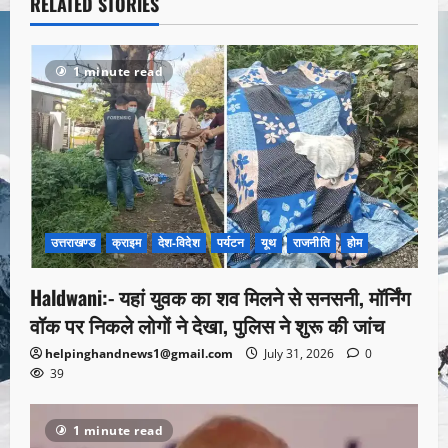
RELATED STORIES
1 minute read
उत्तराखण्ड
क्राइम
देश-विदेश
पर्यटन
यूथ
राजनीति
होम
Haldwani:- यहां युवक का शव मिलने से सनसनी, मॉर्निंग
वॉक पर निकले लोगों ने देखा, पुलिस ने शुरू की जांच
helpinghandnews1@gmail.com
July 31, 2026
0
39
1 minute read