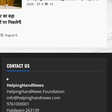
2026
0
14
 का बड़ा
ों पर निकलेगी
August 6,
CONTACT US
HelpingHandNews
HelpingHandNews Foundation
info@helpinghandnews.com
9761000001
Haldwani-263139