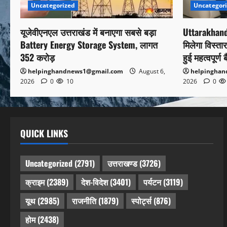
Uncategor
Uncategorized
Uttarakhand 
यूजेवीएनएल उत्तराखंड में बनाएगा सबसे बड़ा
मिलेगा विस्ता
Battery Energy Storage System, लागत
हुई महत्वपूर्ण
352 करोड़
helpingha
helpinghandnews1@gmail.com
August 6,
2026
0
2026
0
10
QUICK LINKS
Uncategorized
(2791)
उत्तराखण्ड
(3726)
क्राइम
(2389)
देश-विदेश
(3401)
पर्यटन
(3119)
यूथ
(2985)
राजनीति
(1879)
स्पोर्ट्स
(876)
होम
(2438)