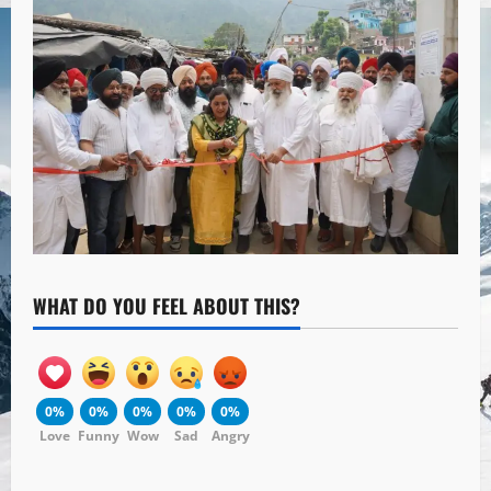
WHAT DO YOU FEEL ABOUT THIS?
0%
0%
0%
0%
0%
Love
Funny
Wow
Sad
Angry