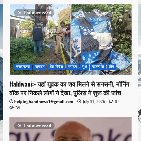
1 minute read
उत्तराखण्ड
क्राइम
देश-विदेश
पर्यटन
यूथ
राजनीति
होम
Haldwani:- यहां युवक का शव मिलने से सनसनी, मॉर्निंग
वॉक पर निकले लोगों ने देखा, पुलिस ने शुरू की जांच
helpinghandnews1@gmail.com
July 31, 2026
0
39
1 minute read