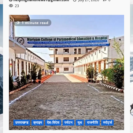
23
1 minute read
उत्तराखण्ड
क्राइम
देश-विदेश
पर्यटन
यूथ
राजनीति
स्पोर्ट्स