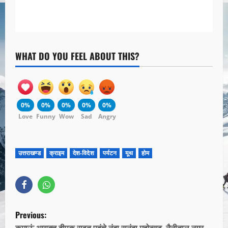
WHAT DO YOU FEEL ABOUT THIS?
0%
0%
0%
0%
0%
Love
Funny
Wow
Sad
Angry
उत्तराखण्ड
क्राइम
देश-विदेश
पर्यटन
यूथ
होम
Previous:
कुमाऊं आयुक्त दीपक रावत पहुंचे नंदा सुनंदा महोत्सव, नैनीताल नगर