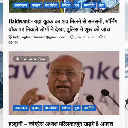
उत्तराखण्ड
क्राइम
देश-विदेश
पर्यटन
यूथ
राजनीति
होम
Haldwani:- यहां युवक का शव मिलने से सनसनी, मॉर्निंग
वॉक पर निकले लोगों ने देखा, पुलिस ने शुरू की जांच
helpinghandnews1@gmail.com
July 31, 2026
0
39
1 minute read
उत्तराखण्ड
क्राइम
देश-विदेश
पर्यटन
यूथ
राजनीति
हल्द्वानी – कांग्रेस अध्यक्ष मल्लिकार्जुन खड़गे 8 अगस्त