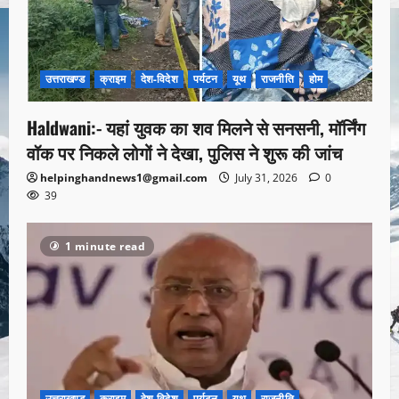
उत्तराखण्ड
क्राइम
देश-विदेश
पर्यटन
यूथ
राजनीति
होम
Haldwani:- यहां युवक का शव मिलने से सनसनी, मॉर्निंग
वॉक पर निकले लोगों ने देखा, पुलिस ने शुरू की जांच
helpinghandnews1@gmail.com
July 31, 2026
0
39
1 minute read
उत्तराखण्ड
क्राइम
देश-विदेश
पर्यटन
यूथ
राजनीति