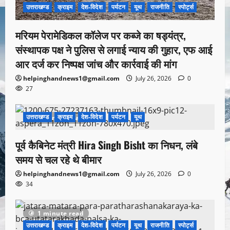
उत्तराखण्ड
क्राइम
देश-विदेश
पर्यटन
यूथ
राजनीति
स्पोर्ट्स
मरियम पेरामेडिकल कॉलेज पर कब्जे का षड्यंत्र,
संस्थापक पक्ष ने पुलिस से लगाई न्याय की गुहार, एफ आई
आर दर्ज कर निष्पक्ष जांच और कार्रवाई की मांग
helpinghandnews1@gmail.com
July 26, 2026
0
27
उत्तराखण्ड
क्राइम
देश-विदेश
पर्यटन
यूथ
1 minute read
पूर्व कैबिनेट मंत्री Hira Singh Bisht का निधन, लंबे
समय से चल रहे थे बीमार
helpinghandnews1@gmail.com
July 26, 2026
0
34
1 minute read
उत्तराखण्ड
क्राइम
देश-विदेश
पर्यटन
यूथ
राजनीति
स्पोर्ट्स