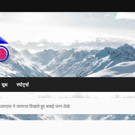
यूथ
स्पोर्ट्स
एसडीआरएफ ने तत्परता दिखाते हुए बचाई जान-देखे