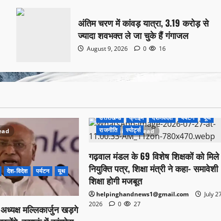
अंतिम चरण में कांवड़ यात्रा, 3.19 करोड़ से
ज्यादा शवभक्त ले जा चुके हैं गंगाजल
August 9, 2026
0
16
उत्तराखण्ड
क्राइम
देश-विदेश
पर्यटन
यूथ
राजनीति
स्पोर्ट्स
ead
1 minute read
गढ़वाल मंडल के 69 विशेष शिक्षकों को मिले
नियुक्ति पत्र, शिक्षा मंत्री ने कहा- समावेशी
देश-विदेश
पर्यटन
यूथ
शिक्षा होगी मजबूत
helpinghandnews1@gmail.com
July 2
2026
0
27
स अध्यक्ष मल्लिकार्जुन खड़गे