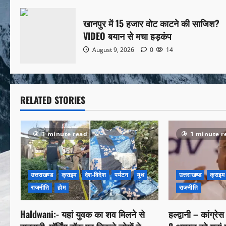
खानपुर में 15 हजार वोट काटने की साजिश?
VIDEO बयान से मचा हड़कंप
August 9, 2026
0
14
RELATED STORIES
1 minute read
1 minute r
उत्तराखण्ड
क्राइम
देश-विदेश
पर्यटन
यूथ
उत्तराखण्ड
क्राइम
राजनीति
होम
राजनीति
Haldwani:- यहां युवक का शव मिलने से
हल्द्वानी – कांग्रे