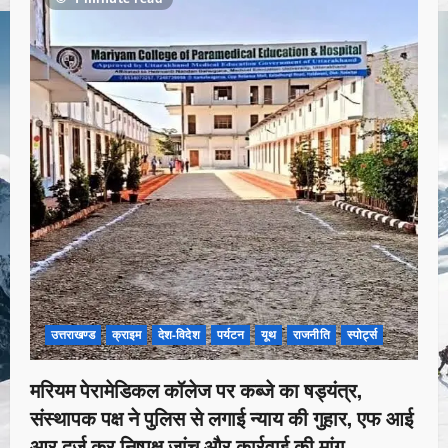
उत्तराखण्ड
क्राइम
देश-विदेश
पर्यटन
यूथ
राजनीति
स्पोर्ट्स
मरियम पेरामेडिकल कॉलेज पर कब्जे का षड्यंत्र,
संस्थापक पक्ष ने पुलिस से लगाई न्याय की गुहार, एफ आई
आर दर्ज कर निष्पक्ष जांच और कार्रवाई की मांग