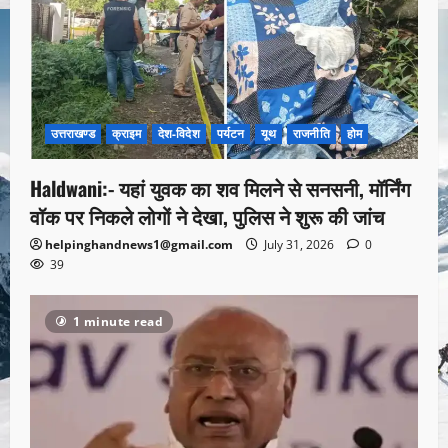
उत्तराखण्ड
क्राइम
देश-विदेश
पर्यटन
यूथ
राजनीति
होम
Haldwani:- यहां युवक का शव मिलने से सनसनी, मॉर्निंग
वॉक पर निकले लोगों ने देखा, पुलिस ने शुरू की जांच
helpinghandnews1@gmail.com
July 31, 2026
0
39
1 minute read