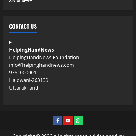
आरोपी अरेस्ट
CONTACT US
HelpingHandNews
HelpingHandNews Foundation
info@helpinghandnews.com
9761000001
Haldwani-263139
Uttarakhand