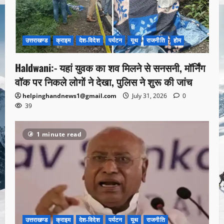
उत्तराखण्ड
क्राइम
देश-विदेश
पर्यटन
यूथ
राजनीति
होम
Haldwani:- यहां युवक का शव मिलने से सनसनी, मॉर्निंग
वॉक पर निकले लोगों ने देखा, पुलिस ने शुरू की जांच
helpinghandnews1@gmail.com
July 31, 2026
0
39
1 minute read
उत्तराखण्ड
क्राइम
देश-विदेश
पर्यटन
यूथ
राजनीति