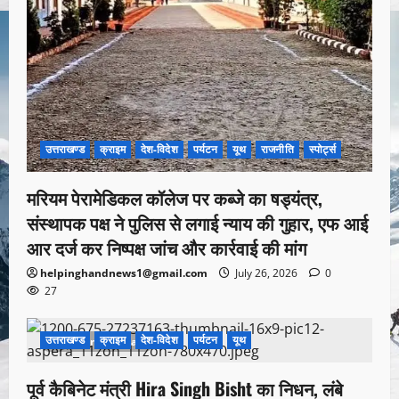
उत्तराखण्ड
क्राइम
देश-विदेश
पर्यटन
यूथ
राजनीति
स्पोर्ट्स
मरियम पेरामेडिकल कॉलेज पर कब्जे का षड्यंत्र,
संस्थापक पक्ष ने पुलिस से लगाई न्याय की गुहार, एफ आई
आर दर्ज कर निष्पक्ष जांच और कार्रवाई की मांग
helpinghandnews1@gmail.com
July 26, 2026
0
27
उत्तराखण्ड
क्राइम
देश-विदेश
पर्यटन
यूथ
1 minute read
पूर्व कैबिनेट मंत्री Hira Singh Bisht का निधन, लंबे