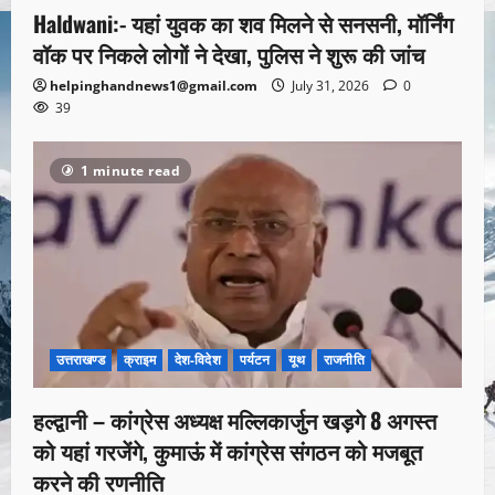
Haldwani:- यहां युवक का शव मिलने से सनसनी, मॉर्निंग
वॉक पर निकले लोगों ने देखा, पुलिस ने शुरू की जांच
helpinghandnews1@gmail.com
July 31, 2026
0
39
1 minute read
उत्तराखण्ड
क्राइम
देश-विदेश
पर्यटन
यूथ
राजनीति
हल्द्वानी – कांग्रेस अध्यक्ष मल्लिकार्जुन खड़गे 8 अगस्त
को यहां गरजेंगे, कुमाऊं में कांग्रेस संगठन को मजबूत
करने की रणनीति