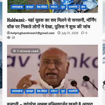
उत्तराखण्ड
क्राइम
देश-विदेश
पर्यटन
यूथ
राजनीति
होम
Haldwani:- यहां युवक का शव मिलने से सनसनी, मॉर्निंग
वॉक पर निकले लोगों ने देखा, पुलिस ने शुरू की जांच
helpinghandnews1@gmail.com
July 31, 2026
0
39
1 minute read
उत्तराखण्ड
क्राइम
देश-विदेश
पर्यटन
यूथ
राजनीति
हल्द्वानी – कांग्रेस अध्यक्ष मल्लिकार्जुन खड़गे 8 अगस्त