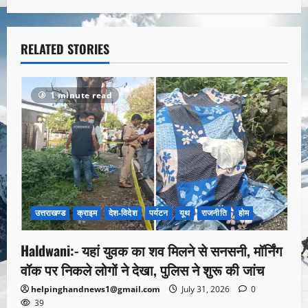
RELATED STORIES
1 minute read
उत्तराखण्ड
क्राइम
देश-विदेश
पर्यटन
यूथ
राजनीति
होम
Haldwani:- यहां युवक का शव मिलने से सनसनी, मॉर्निंग
वॉक पर निकले लोगों ने देखा, पुलिस ने शुरू की जांच
helpinghandnews1@gmail.com
July 31, 2026
0
39