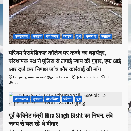
उत्तराखण्ड
क्राइम
देश-विदेश
पर्यटन
यूथ
राजनीति
स्पोर्ट्स
मरियम पेरामेडिकल कॉलेज पर कब्जे का षड्यंत्र,
संस्थापक पक्ष ने पुलिस से लगाई न्याय की गुहार, एफ आई
आर दर्ज कर निष्पक्ष जांच और कार्रवाई की मांग
helpinghandnews1@gmail.com
July 26, 2026
0
27
उत्तराखण्ड
क्राइम
देश-विदेश
पर्यटन
यूथ
1 minute read
पूर्व कैबिनेट मंत्री Hira Singh Bisht का निधन, लंबे
समय से चल रहे थे बीमार