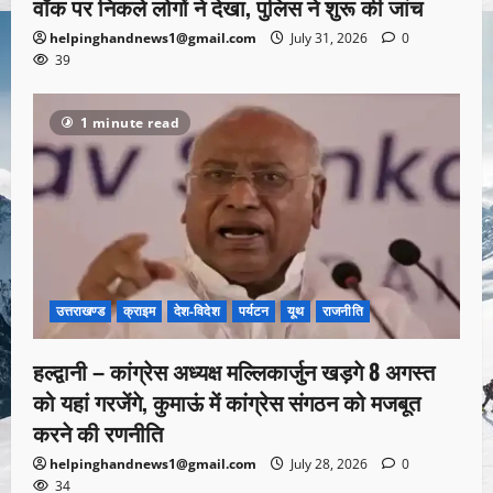
वॉक पर निकले लोगों ने देखा, पुलिस ने शुरू की जांच
helpinghandnews1@gmail.com
July 31, 2026
0
39
1 minute read
उत्तराखण्ड
क्राइम
देश-विदेश
पर्यटन
यूथ
राजनीति
हल्द्वानी – कांग्रेस अध्यक्ष मल्लिकार्जुन खड़गे 8 अगस्त
को यहां गरजेंगे, कुमाऊं में कांग्रेस संगठन को मजबूत
करने की रणनीति
helpinghandnews1@gmail.com
July 28, 2026
0
34