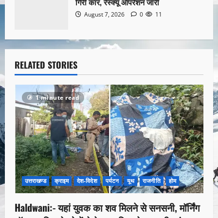
गिरी कार, रेस्क्यू ऑपरेशन जारी
August 7, 2026
0
11
RELATED STORIES
1 minute read
उत्तराखण्ड
क्राइम
देश-विदेश
पर्यटन
यूथ
राजनीति
होम
Haldwani:- यहां युवक का शव मिलने से सनसनी, मॉर्निंग