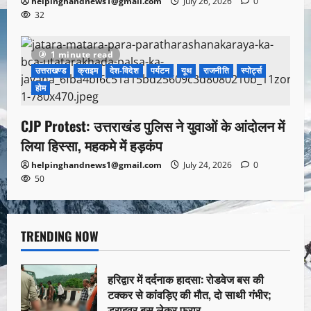
helpinghandnews1@gmail.com
July 26, 2026
0
32
1 minute read
उत्तराखण्ड
क्राइम
देश-विदेश
पर्यटन
यूथ
राजनीति
स्पोर्ट्स
होम
CJP Protest: उत्तराखंड पुलिस ने युवाओं के आंदोलन में
लिया हिस्सा, महकमे में हड़कंप
helpinghandnews1@gmail.com
July 24, 2026
0
50
TRENDING NOW
हरिद्वार में दर्दनाक हादसा: रोडवेज बस की
टक्कर से कांवड़िए की मौत, दो साथी गंभीर;
ड्राइवर बस लेकर फरार