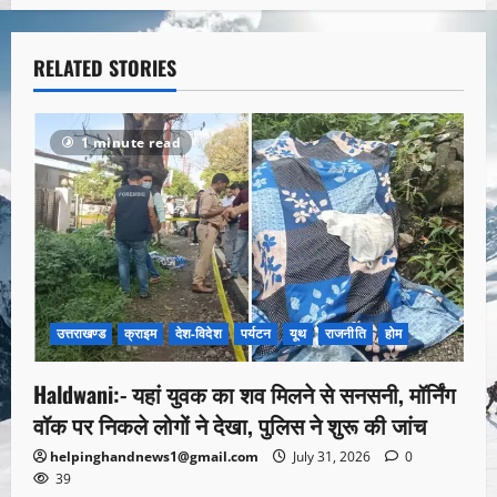
RELATED STORIES
1 minute read
उत्तराखण्ड
क्राइम
देश-विदेश
पर्यटन
यूथ
राजनीति
होम
Haldwani:- यहां युवक का शव मिलने से सनसनी, मॉर्निंग
वॉक पर निकले लोगों ने देखा, पुलिस ने शुरू की जांच
helpinghandnews1@gmail.com
July 31, 2026
0
39