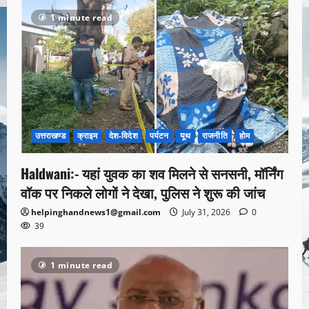
1 minute read
उत्तराखण्ड
क्राइम
देश-विदेश
पर्यटन
यूथ
राजनीति
होम
Haldwani:- यहां युवक का शव मिलने से सनसनी, मॉर्निंग
वॉक पर निकले लोगों ने देखा, पुलिस ने शुरू की जांच
helpinghandnews1@gmail.com
July 31, 2026
0
39
1 minute read