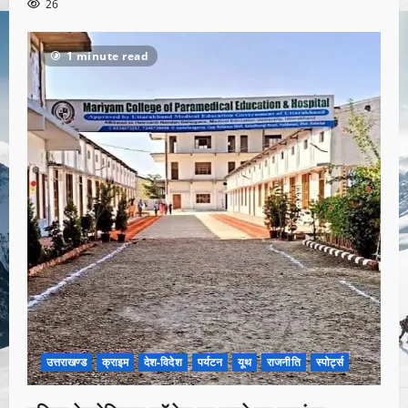
26
1 minute read
उत्तराखण्ड
क्राइम
देश-विदेश
पर्यटन
यूथ
राजनीति
स्पोर्ट्स