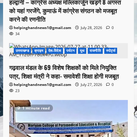
हल्द्वानी – कांग्रेस अध्यक्ष मल्लिकार्जुन खड़गे 8 अगस्त
को यहां गरजेंगे, कुमाऊं में कांग्रेस संगठन को मजबूत
करने की रणनीति
helpinghandnews1@gmail.com
July 28, 2026
0
34
उत्तराखण्ड
क्राइम
देश-विदेश
पर्यटन
यूथ
राजनीति
स्पोर्ट्स
1 minute read
गढ़वाल मंडल के 69 विशेष शिक्षकों को मिले नियुक्ति
पत्र, शिक्षा मंत्री ने कहा- समावेशी शिक्षा होगी मजबूत
helpinghandnews1@gmail.com
July 27, 2026
0
23
1 minute read