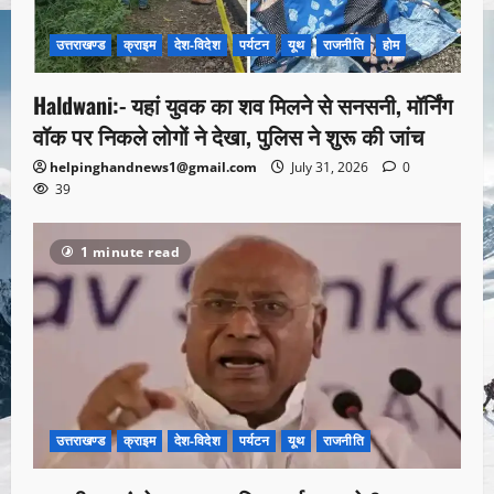
उत्तराखण्ड
क्राइम
देश-विदेश
पर्यटन
यूथ
राजनीति
होम
Haldwani:- यहां युवक का शव मिलने से सनसनी, मॉर्निंग
वॉक पर निकले लोगों ने देखा, पुलिस ने शुरू की जांच
helpinghandnews1@gmail.com
July 31, 2026
0
39
1 minute read
उत्तराखण्ड
क्राइम
देश-विदेश
पर्यटन
यूथ
राजनीति