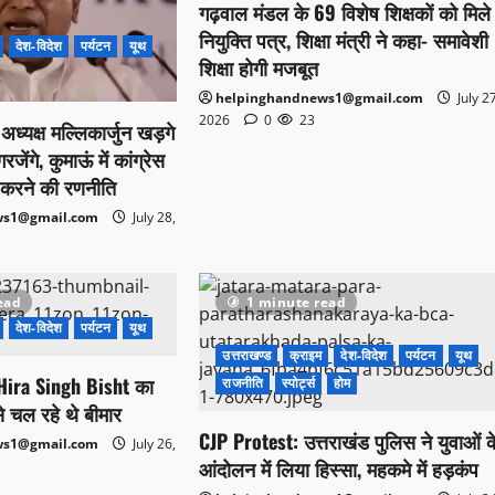
गढ़वाल मंडल के 69 विशेष शिक्षकों को मिले
नियुक्ति पत्र, शिक्षा मंत्री ने कहा- समावेशी
देश-विदेश
पर्यटन
यूथ
शिक्षा होगी मजबूत
helpinghandnews1@gmail.com
July 2
2026
0
23
स अध्यक्ष मल्लिकार्जुन खड़गे
ेंगे, कुमाऊं में कांग्रेस
करने की रणनीति
ws1@gmail.com
July 28,
ead
1 minute read
देश-विदेश
पर्यटन
यूथ
उत्तराखण्ड
क्राइम
देश-विदेश
पर्यटन
यूथ
्री Hira Singh Bisht का
राजनीति
स्पोर्ट्स
होम
े चल रहे थे बीमार
CJP Protest: उत्तराखंड पुलिस ने युवाओं क
ws1@gmail.com
July 26,
आंदोलन में लिया हिस्सा, महकमे में हड़कंप