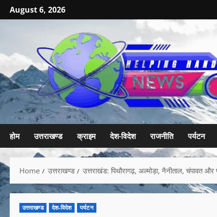
August 6, 2026
होम
उत्तराखण्ड
क्राइम
देश-विदेश
राजनीति
पर्यटन
Home
उत्तराखण्ड
उत्तराखंड: पिथौरागढ़, अल्मोड़ा, नैनीताल, चंपावत और 
उत्तराखण्ड
देश-विदेश
पर्यटन