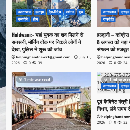
उत्तराखण्ड
क्राइम
देश-विदेश
पर्यटन
यूथ
उत्तराखण्ड
क्राइम
राजनीति
होम
राजनीति
Haldwani:- यहां युवक का शव मिलने से
हल्द्वानी – कांग्रे
सनसनी, मॉर्निंग वॉक पर निकले लोगों ने
8 अगस्त को यहां गरज
देखा, पुलिस ने शुरू की जांच
संगठन को मजबूत 
helpinghandnews1@gmail.com
July 31,
helpinghandne
2026
0
39
2026
0
34
1 minute read
1 minute r
उत्तराखण्ड
क्राइम
पूर्व कैबिनेट मंत
निधन, लंबे समय स
helpinghandne
2026
0
32