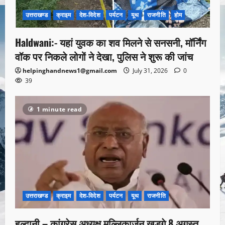
उत्तराखण्ड
क्राइम
देश-विदेश
पर्यटन
यूथ
राजनीति
होम
Haldwani:- यहां युवक का शव मिलने से सनसनी, मॉर्निंग
वॉक पर निकले लोगों ने देखा, पुलिस ने शुरू की जांच
helpinghandnews1@gmail.com
July 31, 2026
0
39
1 minute read
उत्तराखण्ड
क्राइम
देश-विदेश
पर्यटन
यूथ
राजनीति
हल्द्वानी – कांग्रेस अध्यक्ष मल्लिकार्जुन खड़गे 8 अगस्त