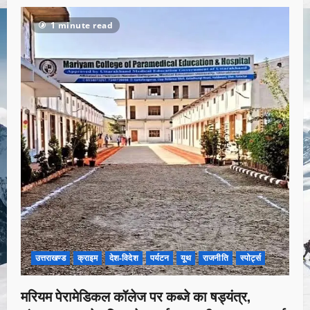
1 minute read
उत्तराखण्ड
क्राइम
देश-विदेश
पर्यटन
यूथ
राजनीति
स्पोर्ट्स
मरियम पेरामेडिकल कॉलेज पर कब्जे का षड्यंत्र,