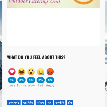
WHAT DO YOU FEEL ABOUT THIS?
0%
0%
0%
0%
0%
Love
Funny
Wow
Sad
Angry
उत्तराखण्ड
देश-विदेश
पर्यटन
यूथ
राजनीति
होम