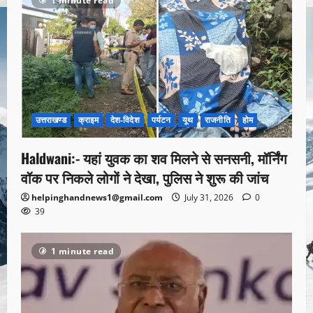
1 minute read
उत्तराखण्ड
क्राइम
देश-विदेश
पर्यटन
यूथ
राजनीति
होम
Haldwani:- यहां युवक का शव मिलने से सनसनी, मॉर्निंग
वॉक पर निकले लोगों ने देखा, पुलिस ने शुरू की जांच
helpinghandnews1@gmail.com
July 31, 2026
0
39
1 minute read