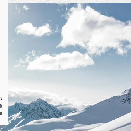
:
15
चा