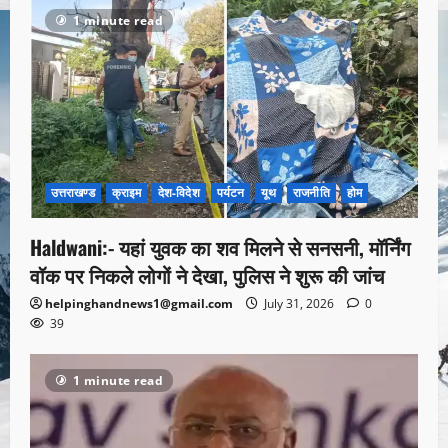
1 minute read
उत्तराखण्ड
क्राइम
देश-विदेश
पर्यटन
यूथ
राजनीति
होम
Haldwani:- यहां युवक का शव मिलने से सनसनी, मॉर्निंग
वॉक पर निकले लोगों ने देखा, पुलिस ने शुरू की जांच
helpinghandnews1@gmail.com
July 31, 2026
0
39
1 minute read