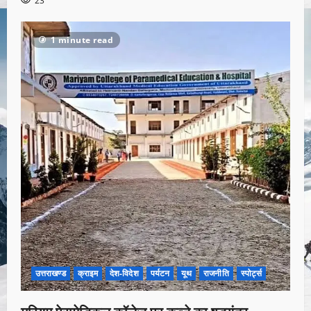
23
1 minute read
उत्तराखण्ड
क्राइम
देश-विदेश
पर्यटन
यूथ
राजनीति
स्पोर्ट्स
मरियम पेरामेडिकल कॉलेज पर कब्जे का षड्यंत्र,