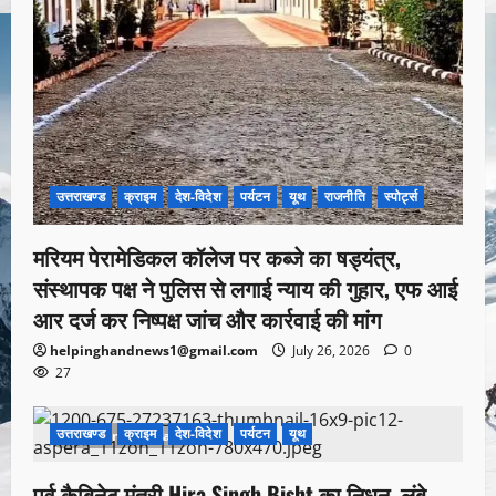
उत्तराखण्ड
क्राइम
देश-विदेश
पर्यटन
यूथ
राजनीति
स्पोर्ट्स
मरियम पेरामेडिकल कॉलेज पर कब्जे का षड्यंत्र,
संस्थापक पक्ष ने पुलिस से लगाई न्याय की गुहार, एफ आई
आर दर्ज कर निष्पक्ष जांच और कार्रवाई की मांग
helpinghandnews1@gmail.com
July 26, 2026
0
27
उत्तराखण्ड
क्राइम
देश-विदेश
पर्यटन
यूथ
1 minute read
पूर्व कैबिनेट मंत्री Hira Singh Bisht का निधन, लंबे