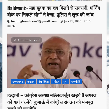
Haldwani:- यहां युवक का शव मिलने से सनसनी, मॉर्निंग
वॉक पर निकले लोगों ने देखा, पुलिस ने शुरू की जांच
helpinghandnews1@gmail.com
July 31, 2026
0
39
1 minute read
उत्तराखण्ड
क्राइम
देश-विदेश
पर्यटन
यूथ
राजनीति
हल्द्वानी – कांग्रेस अध्यक्ष मल्लिकार्जुन खड़गे 8 अगस्त
को यहां गरजेंगे, कुमाऊं में कांग्रेस संगठन को मजबूत
करने की रणनीति