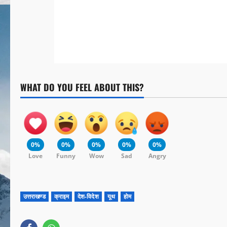
WHAT DO YOU FEEL ABOUT THIS?
0%
0%
0%
0%
0%
Love
Funny
Wow
Sad
Angry
उत्तराखण्ड
क्राइम
देश-विदेश
यूथ
होम