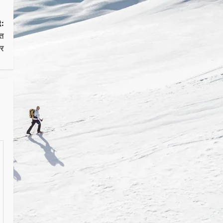
:
ित
ार