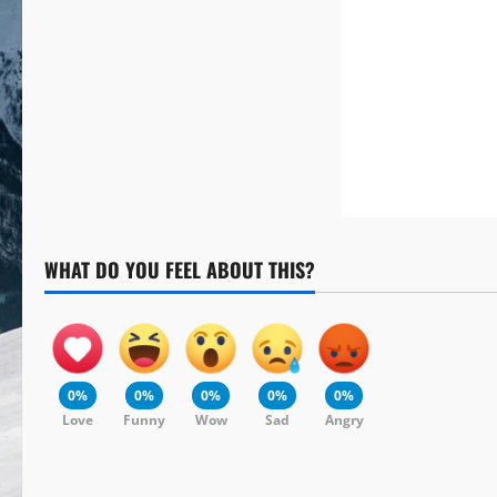
WHAT DO YOU FEEL ABOUT THIS?
0%
0%
0%
0%
0%
Love
Funny
Wow
Sad
Angry