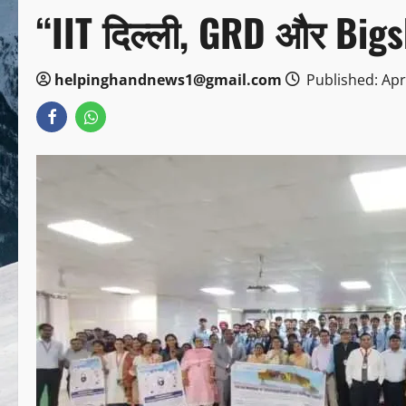
“IIT दिल्ली, GRD और Bigsh
helpinghandnews1@gmail.com
Published: Apri