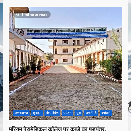
1 minute read
उत्तराखण्ड
क्राइम
देश-विदेश
पर्यटन
यूथ
राजनीति
स्पोर्ट्स
मरियम पेरामेडिकल कॉलेज पर कब्जे का षड्यंत्र,