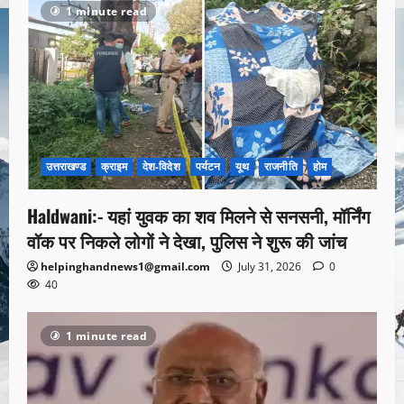
1 minute read
उत्तराखण्ड
क्राइम
देश-विदेश
पर्यटन
यूथ
राजनीति
होम
Haldwani:- यहां युवक का शव मिलने से सनसनी, मॉर्निंग
वॉक पर निकले लोगों ने देखा, पुलिस ने शुरू की जांच
helpinghandnews1@gmail.com
July 31, 2026
0
40
1 minute read