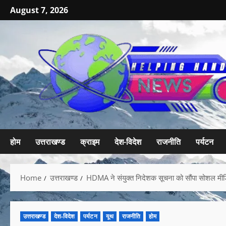
August 7, 2026
होम
उत्तराखण्ड
क्राइम
देश-विदेश
राजनीति
पर्यटन
Home
उत्तराखण्ड
HDMA ने संयुक्त निदेशक सूचना को सौंपा सोशल मीडिया न
उत्तराखण्ड
देश-विदेश
पर्यटन
यूथ
राजनीति
होम