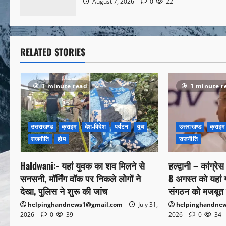
August 7, 2026
0
22
RELATED STORIES
1 minute read
1 minute r
उत्तराखण्ड
क्राइम
देश-विदेश
पर्यटन
यूथ
उत्तराखण्ड
क्राइम
राजनीति
होम
राजनीति
Haldwani:- यहां युवक का शव मिलने से
हल्द्वानी – कांग्रे
सनसनी, मॉर्निंग वॉक पर निकले लोगों ने
8 अगस्त को यहां गरज
देखा, पुलिस ने शुरू की जांच
संगठन को मजबूत 
helpinghandnews1@gmail.com
July 31,
helpinghandne
2026
0
39
2026
0
34