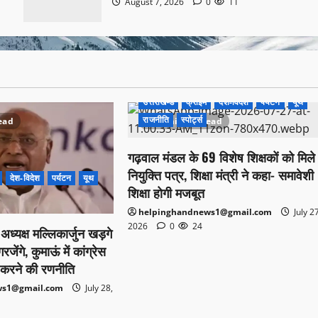
August 7, 2026
0
11
उत्तराखण्ड
क्राइम
देश-विदेश
पर्यटन
यूथ
राजनीति
स्पोर्ट्स
ead
1 minute read
गढ़वाल मंडल के 69 विशेष शिक्षकों को मिले
नियुक्ति पत्र, शिक्षा मंत्री ने कहा- समावेशी
देश-विदेश
पर्यटन
यूथ
शिक्षा होगी मजबूत
helpinghandnews1@gmail.com
July 2
2026
0
24
स अध्यक्ष मल्लिकार्जुन खड़गे
ेंगे, कुमाऊं में कांग्रेस
करने की रणनीति
ws1@gmail.com
July 28,