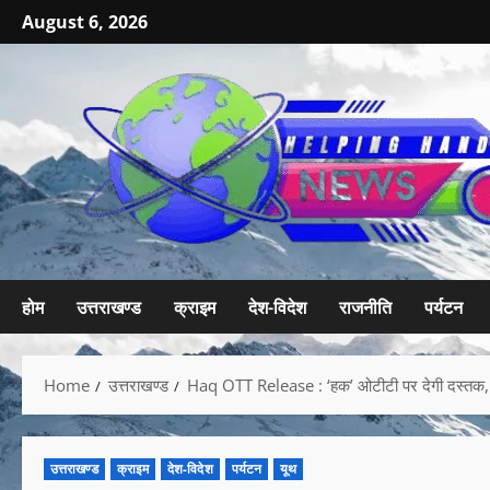
August 6, 2026
होम
उत्तराखण्ड
क्राइम
देश-विदेश
राजनीति
पर्यटन
Home
उत्तराखण्ड
Haq OTT Release : ‘हक’ ओटीटी पर देगी दस्तक, 
उत्तराखण्ड
क्राइम
देश-विदेश
पर्यटन
यूथ