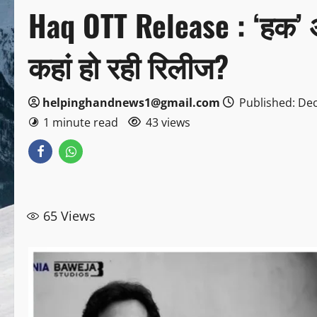
Haq OTT Release : ‘हक’ 
कहां हो रही रिलीज?
helpinghandnews1@gmail.com
Published: De
1 minute read
43 views
65
Views