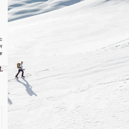
:
ार
षक