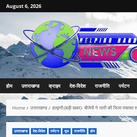
August 6, 2026
होम
उत्तराखण्ड
क्राइम
देश-विदेश
राजनीति
पर्यटन
Home
उत्तराखण्ड
हल्द्वानी:(बड़ी खबर)- बीजेपी ने जारी की जिला पंचायत
उत्तराखण्ड
देश-विदेश
पर्यटन
यूथ
राजनीति
होम