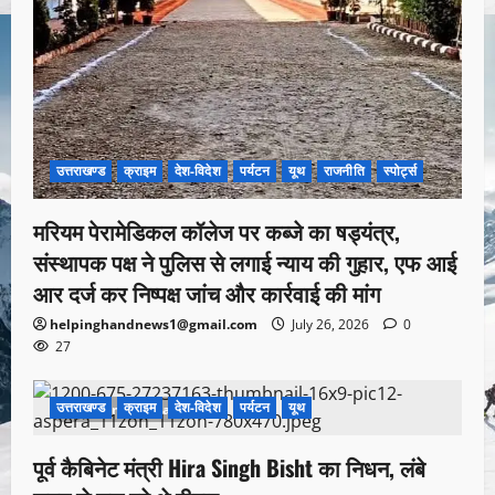
उत्तराखण्ड
क्राइम
देश-विदेश
पर्यटन
यूथ
राजनीति
स्पोर्ट्स
मरियम पेरामेडिकल कॉलेज पर कब्जे का षड्यंत्र,
संस्थापक पक्ष ने पुलिस से लगाई न्याय की गुहार, एफ आई
आर दर्ज कर निष्पक्ष जांच और कार्रवाई की मांग
helpinghandnews1@gmail.com
July 26, 2026
0
27
उत्तराखण्ड
क्राइम
देश-विदेश
पर्यटन
यूथ
1 minute read
पूर्व कैबिनेट मंत्री Hira Singh Bisht का निधन, लंबे