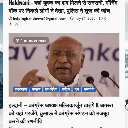
Haldwani:- यहां युवक का शव मिलने से सनसनी, मॉर्निंग
वॉक पर निकले लोगों ने देखा, पुलिस ने शुरू की जांच
helpinghandnews1@gmail.com
July 31, 2026
0
39
1 minute read
उत्तराखण्ड
क्राइम
देश-विदेश
पर्यटन
यूथ
राजनीति
हल्द्वानी – कांग्रेस अध्यक्ष मल्लिकार्जुन खड़गे 8 अगस्त
को यहां गरजेंगे, कुमाऊं में कांग्रेस संगठन को मजबूत
करने की रणनीति