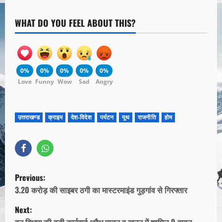
WHAT DO YOU FEEL ABOUT THIS?
0%
0%
0%
0%
0%
Love
Funny
Wow
Sad
Angry
उत्तराखण्ड
क्राइम
देश-विदेश
पर्यटन
यूथ
राजनीति
होम
Previous:
3.20 करोड़ की साइबर ठगी का मास्टरमाइंड गुड़गांव से गिरफ्तार
Next:
वन विभाग की बड़ी कार्रवाई,अवैध पातन व खनन में शामिल 9 वाहन