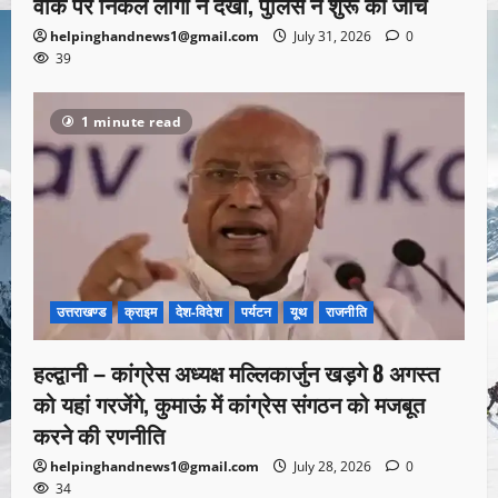
वॉक पर निकले लोगों ने देखा, पुलिस ने शुरू की जांच
helpinghandnews1@gmail.com
July 31, 2026
0
39
1 minute read
उत्तराखण्ड
क्राइम
देश-विदेश
पर्यटन
यूथ
राजनीति
हल्द्वानी – कांग्रेस अध्यक्ष मल्लिकार्जुन खड़गे 8 अगस्त
को यहां गरजेंगे, कुमाऊं में कांग्रेस संगठन को मजबूत
करने की रणनीति
helpinghandnews1@gmail.com
July 28, 2026
0
34