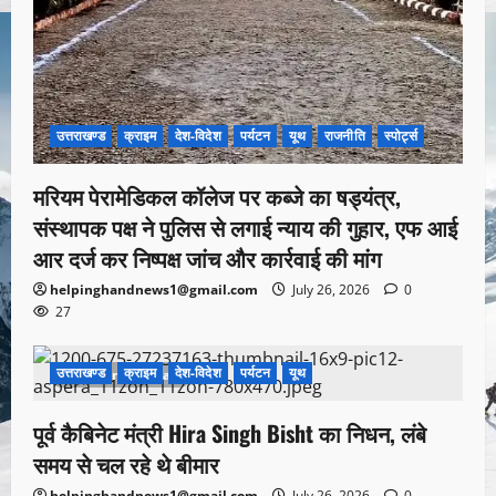
उत्तराखण्ड
क्राइम
देश-विदेश
पर्यटन
यूथ
राजनीति
स्पोर्ट्स
मरियम पेरामेडिकल कॉलेज पर कब्जे का षड्यंत्र,
संस्थापक पक्ष ने पुलिस से लगाई न्याय की गुहार, एफ आई
आर दर्ज कर निष्पक्ष जांच और कार्रवाई की मांग
helpinghandnews1@gmail.com
July 26, 2026
0
27
उत्तराखण्ड
क्राइम
देश-विदेश
पर्यटन
यूथ
1 minute read
पूर्व कैबिनेट मंत्री Hira Singh Bisht का निधन, लंबे
समय से चल रहे थे बीमार
helpinghandnews1@gmail.com
July 26, 2026
0