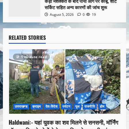
कड़ी मशक्कत के बाद पाया आग पर काबू, शॉर्ट
सर्किट सहित अन्य कारणों की जांच शुरू
August 5, 2026
0
19
RELATED STORIES
1 minute read
उत्तराखण्ड
क्राइम
देश-विदेश
पर्यटन
यूथ
राजनीति
होम
Haldwani:- यहां युवक का शव मिलने से सनसनी, मॉर्निंग