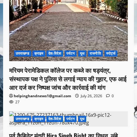
उत्तराखण्ड
क्राइम
देश-विदेश
पर्यटन
यूथ
राजनीति
स्पोर्ट्स
मरियम पेरामेडिकल कॉलेज पर कब्जे का षड्यंत्र,
संस्थापक पक्ष ने पुलिस से लगाई न्याय की गुहार, एफ आई
आर दर्ज कर निष्पक्ष जांच और कार्रवाई की मांग
helpinghandnews1@gmail.com
July 26, 2026
0
27
उत्तराखण्ड
क्राइम
देश-विदेश
पर्यटन
यूथ
1 minute read
पूर्व कैबिनेट मंत्री Hira Singh Bisht का निधन, लंबे