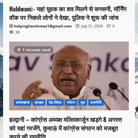
Haldwani:- यहां युवक का शव मिलने से सनसनी, मॉर्निंग
वॉक पर निकले लोगों ने देखा, पुलिस ने शुरू की जांच
helpinghandnews1@gmail.com
July 31, 2026
0
39
1 minute read
उत्तराखण्ड
क्राइम
देश-विदेश
पर्यटन
यूथ
राजनीति
हल्द्वानी – कांग्रेस अध्यक्ष मल्लिकार्जुन खड़गे 8 अगस्त
को यहां गरजेंगे, कुमाऊं में कांग्रेस संगठन को मजबूत
करने की रणनीति