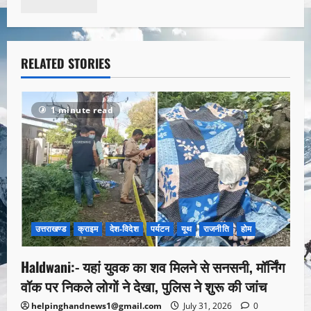
RELATED STORIES
1 minute read
उत्तराखण्ड
क्राइम
देश-विदेश
पर्यटन
यूथ
राजनीति
होम
Haldwani:- यहां युवक का शव मिलने से सनसनी, मॉर्निंग
वॉक पर निकले लोगों ने देखा, पुलिस ने शुरू की जांच
helpinghandnews1@gmail.com
July 31, 2026
0