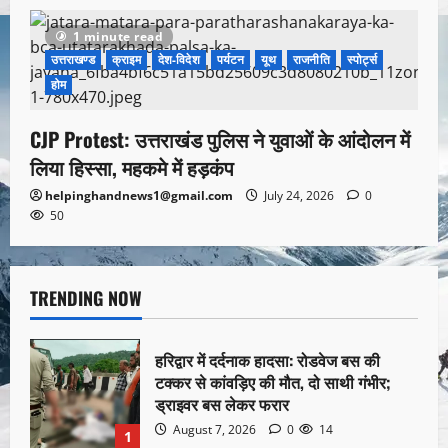
1 minute read
उत्तराखण्ड
क्राइम
देश-विदेश
पर्यटन
यूथ
राजनीति
स्पोर्ट्स
होम
CJP Protest: उत्तराखंड पुलिस ने युवाओं के आंदोलन में
लिया हिस्सा, महकमे में हड़कंप
helpinghandnews1@gmail.com
July 24, 2026
0
50
TRENDING NOW
हरिद्वार में दर्दनाक हादसा: रोडवेज बस की
टक्कर से कांवड़िए की मौत, दो साथी गंभीर;
ड्राइवर बस लेकर फरार
August 7, 2026
0
14
1