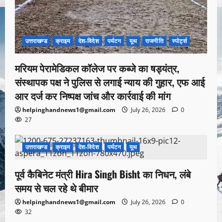
उत्तराखण्ड
क्राइम
देश-विदेश
पर्यटन
यूथ
राजनीति
स्पोर्ट्स
मरियम पेरामेडिकल कॉलेज पर कब्जे का षड्यंत्र,
संस्थापक पक्ष ने पुलिस से लगाई न्याय की गुहार, एफ आई
आर दर्ज कर निष्पक्ष जांच और कार्रवाई की मांग
helpinghandnews1@gmail.com
July 26, 2026
0
27
उत्तराखण्ड
क्राइम
देश-विदेश
पर्यटन
यूथ
1 minute read
पूर्व कैबिनेट मंत्री Hira Singh Bisht का निधन, लंबे
समय से चल रहे थे बीमार
helpinghandnews1@gmail.com
July 26, 2026
0
32