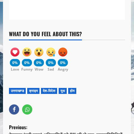
WHAT DO YOU FEEL ABOUT THIS?
0%
0%
0%
0%
0%
Love
Funny
Wow
Sad
Angry
उत्तराखण्ड
क्राइम
देश-विदेश
यूथ
होम
Previous: