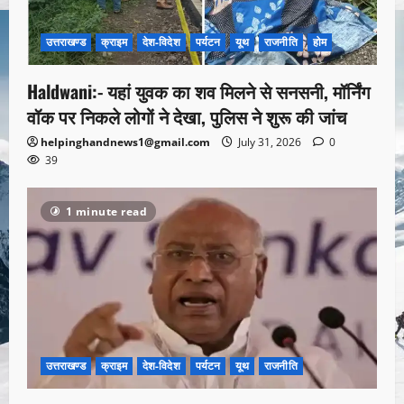
उत्तराखण्ड
क्राइम
देश-विदेश
पर्यटन
यूथ
राजनीति
होम
Haldwani:- यहां युवक का शव मिलने से सनसनी, मॉर्निंग
वॉक पर निकले लोगों ने देखा, पुलिस ने शुरू की जांच
helpinghandnews1@gmail.com
July 31, 2026
0
39
1 minute read
उत्तराखण्ड
क्राइम
देश-विदेश
पर्यटन
यूथ
राजनीति