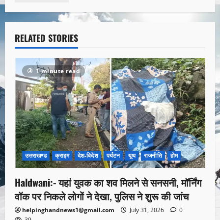
RELATED STORIES
1 minute read
उत्तराखण्ड
क्राइम
देश-विदेश
पर्यटन
यूथ
राजनीति
होम
Haldwani:- यहां युवक का शव मिलने से सनसनी, मॉर्निंग
वॉक पर निकले लोगों ने देखा, पुलिस ने शुरू की जांच
helpinghandnews1@gmail.com
July 31, 2026
0
39