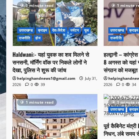
1 minute read
1 minute r
उत्तराखण्ड
क्राइम
देश-विदेश
पर्यटन
यूथ
उत्तराखण्ड
क्राइम
राजनीति
होम
राजनीति
Haldwani:- यहां युवक का शव मिलने से
हल्द्वानी – कांग्रे
सनसनी, मॉर्निंग वॉक पर निकले लोगों ने
8 अगस्त को यहां गरज
देखा, पुलिस ने शुरू की जांच
संगठन को मजबूत 
helpinghandnews1@gmail.com
July 31,
helpinghandne
2026
0
39
2026
0
34
1 minute read
1 minute r
उत्तराखण्ड
क्राइम
पूर्व कैबिनेट मंत
निधन, लंबे समय स