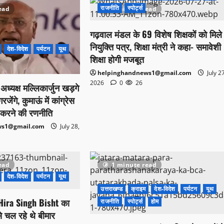
राजनीति
स्पोर्ट्स
ead
1 minute read
गढ़वाल मंडल के 69 विशेष शिक्षकों को मिले
नियुक्ति पत्र, शिक्षा मंत्री ने कहा- समावेशी
देश-विदेश
पर्यटन
यूथ
शिक्षा होगी मजबूत
helpinghandnews1@gmail.com
July 2
2026
0
26
स अध्यक्ष मल्लिकार्जुन खड़गे
ेंगे, कुमाऊं में कांग्रेस
करने की रणनीति
ws1@gmail.com
July 28,
ead
1 minute read
देश-विदेश
पर्यटन
यूथ
उत्तराखण्ड
क्राइम
देश-विदेश
पर्यटन
यूथ
्री Hira Singh Bisht का
राजनीति
स्पोर्ट्स
होम
े चल रहे थे बीमार