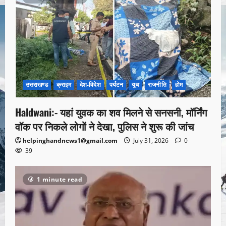
उत्तराखण्ड
क्राइम
देश-विदेश
पर्यटन
यूथ
राजनीति
होम
Haldwani:- यहां युवक का शव मिलने से सनसनी, मॉर्निंग
वॉक पर निकले लोगों ने देखा, पुलिस ने शुरू की जांच
helpinghandnews1@gmail.com
July 31, 2026
0
39
1 minute read