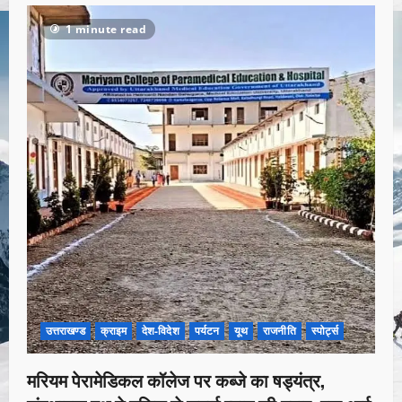
1 minute read
उत्तराखण्ड
क्राइम
देश-विदेश
पर्यटन
यूथ
राजनीति
स्पोर्ट्स
मरियम पेरामेडिकल कॉलेज पर कब्जे का षड्यंत्र,