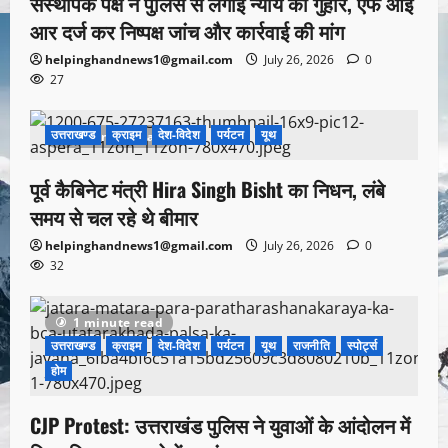
संस्थापक पक्ष ने पुलिस से लगाई न्याय की गुहार, एफ आई
आर दर्ज कर निष्पक्ष जांच और कार्रवाई की मांग
helpinghandnews1@gmail.com
July 26, 2026
0
27
उत्तराखण्ड
क्राइम
देश-विदेश
पर्यटन
यूथ
1 minute read
पूर्व कैबिनेट मंत्री Hira Singh Bisht का निधन, लंबे
समय से चल रहे थे बीमार
helpinghandnews1@gmail.com
July 26, 2026
0
32
1 minute read
उत्तराखण्ड
क्राइम
देश-विदेश
पर्यटन
यूथ
राजनीति
स्पोर्ट्स
होम
CJP Protest: उत्तराखंड पुलिस ने युवाओं के आंदोलन में