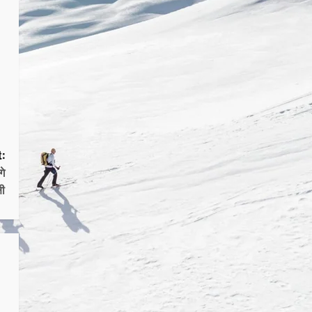
:
गे
षी