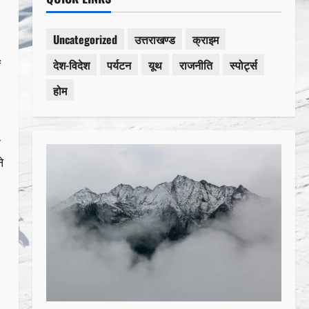
Uncategorized
उत्तराखण्ड
क्राइम
देश-विदेश
पर्यटन
यूथ
राजनीति
स्पोर्ट्स
ं
होम
ज
े
।