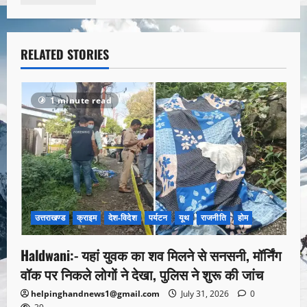
RELATED STORIES
1 minute read
उत्तराखण्ड
क्राइम
देश-विदेश
पर्यटन
यूथ
राजनीति
होम
Haldwani:- यहां युवक का शव मिलने से सनसनी, मॉर्निंग
वॉक पर निकले लोगों ने देखा, पुलिस ने शुरू की जांच
helpinghandnews1@gmail.com
July 31, 2026
0