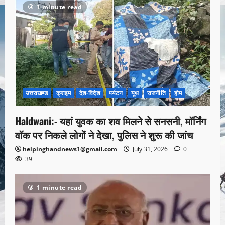
1 minute read
उत्तराखण्ड
क्राइम
देश-विदेश
पर्यटन
यूथ
राजनीति
होम
Haldwani:- यहां युवक का शव मिलने से सनसनी, मॉर्निंग
वॉक पर निकले लोगों ने देखा, पुलिस ने शुरू की जांच
helpinghandnews1@gmail.com
July 31, 2026
0
39
1 minute read