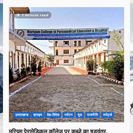
1 minute read
उत्तराखण्ड
क्राइम
देश-विदेश
पर्यटन
यूथ
राजनीति
स्पोर्ट्स
मरियम पेरामेडिकल कॉलेज पर कब्जे का षड्यंत्र,