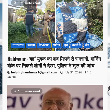
1 minute read
उत्तराखण्ड
क्राइम
देश-विदेश
पर्यटन
यूथ
राजनीति
होम
Haldwani:- यहां युवक का शव मिलने से सनसनी, मॉर्निंग
वॉक पर निकले लोगों ने देखा, पुलिस ने शुरू की जांच
helpinghandnews1@gmail.com
July 31, 2026
0
39
1 minute read