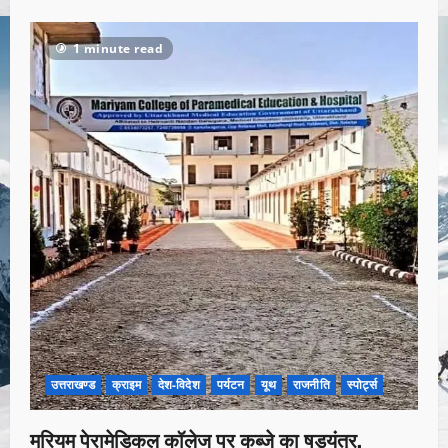
1 minute read
उत्तराखण्ड
क्राइम
देश-विदेश
पर्यटन
यूथ
राजनीति
स्पोर्ट्स
मरियम पेरामेडिकल कॉलेज पर कब्जे का षड्यंत्र,