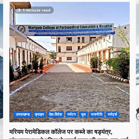
1 minute read
उत्तराखण्ड
क्राइम
देश-विदेश
पर्यटन
यूथ
राजनीति
स्पोर्ट्स
मरियम पेरामेडिकल कॉलेज पर कब्जे का षड्यंत्र,