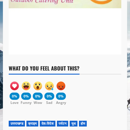
WHAT DO YOU FEEL ABOUT THIS?
0%
0%
0%
0%
0%
Love
Funny
Wow
Sad
Angry
उत्तराखण्ड
क्राइम
देश-विदेश
पर्यटन
यूथ
होम