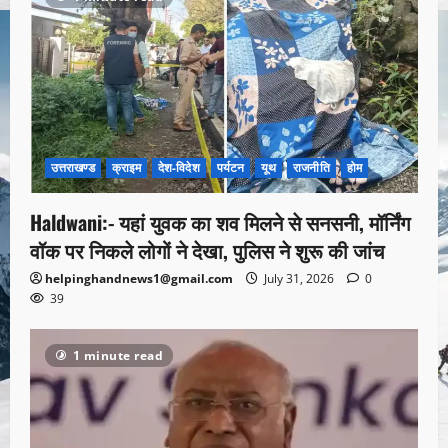
उत्तराखण्ड
क्राइम
देश-विदेश
पर्यटन
यूथ
राजनीति
होम
Haldwani:- यहां युवक का शव मिलने से सनसनी, मॉर्निंग
वॉक पर निकले लोगों ने देखा, पुलिस ने शुरू की जांच
helpinghandnews1@gmail.com
July 31, 2026
0
39
1 minute read