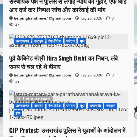
संस्थापक पक्ष ने पुलिस से लगाई न्याय की गुहार, एफ आई
आर दर्ज कर निष्पक्ष जांच और कार्रवाई की मांग
helpinghandnews1@gmail.com
July 26, 2026
0
27
उत्तराखण्ड
क्राइम
देश-विदेश
पर्यटन
यूथ
1 minute read
पूर्व कैबिनेट मंत्री Hira Singh Bisht का निधन, लंबे
समय से चल रहे थे बीमार
helpinghandnews1@gmail.com
July 26, 2026
0
32
1 minute read
उत्तराखण्ड
क्राइम
देश-विदेश
पर्यटन
यूथ
राजनीति
स्पोर्ट्स
होम
CJP Protest: उत्तराखंड पुलिस ने युवाओं के आंदोलन में