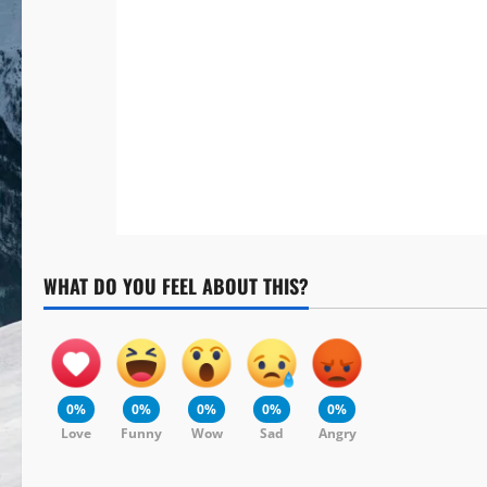
WHAT DO YOU FEEL ABOUT THIS?
0%
0%
0%
0%
0%
Love
Funny
Wow
Sad
Angry