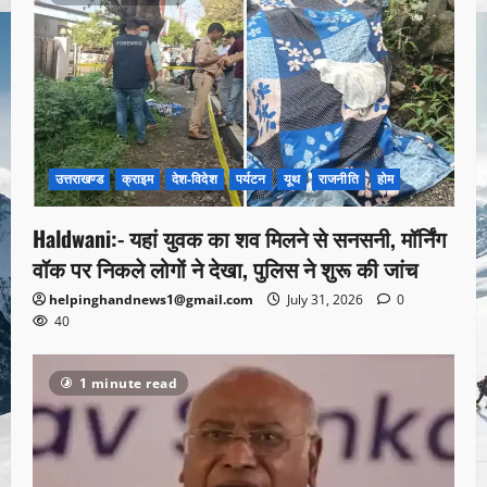
उत्तराखण्ड
क्राइम
देश-विदेश
पर्यटन
यूथ
राजनीति
होम
Haldwani:- यहां युवक का शव मिलने से सनसनी, मॉर्निंग
वॉक पर निकले लोगों ने देखा, पुलिस ने शुरू की जांच
helpinghandnews1@gmail.com
July 31, 2026
0
40
1 minute read