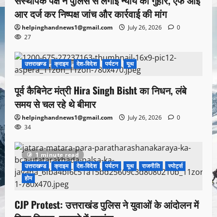
संस्थापक पक्ष ने पुलिस से लगाई न्याय की गुहार, एफ आई
आर दर्ज कर निष्पक्ष जांच और कार्रवाई की मांग
helpinghandnews1@gmail.com
July 26, 2026
0
27
उत्तराखण्ड
क्राइम
देश-विदेश
पर्यटन
यूथ
1 minute read
पूर्व कैबिनेट मंत्री Hira Singh Bisht का निधन, लंबे
समय से चल रहे थे बीमार
helpinghandnews1@gmail.com
July 26, 2026
0
34
1 minute read
उत्तराखण्ड
क्राइम
देश-विदेश
पर्यटन
यूथ
राजनीति
स्पोर्ट्स
होम
CJP Protest: उत्तराखंड पुलिस ने युवाओं के आंदोलन में