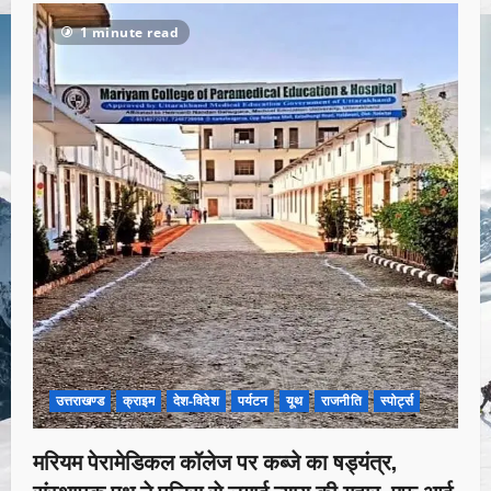
1 minute read
उत्तराखण्ड
क्राइम
देश-विदेश
पर्यटन
यूथ
राजनीति
स्पोर्ट्स
मरियम पेरामेडिकल कॉलेज पर कब्जे का षड्यंत्र,