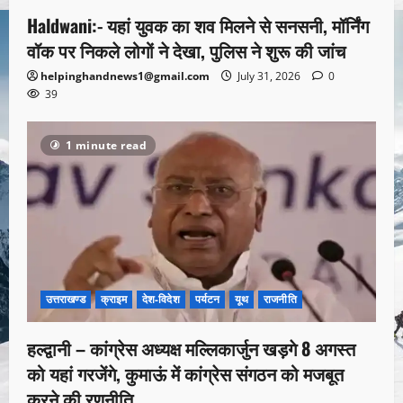
Haldwani:- यहां युवक का शव मिलने से सनसनी, मॉर्निंग
वॉक पर निकले लोगों ने देखा, पुलिस ने शुरू की जांच
helpinghandnews1@gmail.com
July 31, 2026
0
39
1 minute read
उत्तराखण्ड
क्राइम
देश-विदेश
पर्यटन
यूथ
राजनीति
हल्द्वानी – कांग्रेस अध्यक्ष मल्लिकार्जुन खड़गे 8 अगस्त
को यहां गरजेंगे, कुमाऊं में कांग्रेस संगठन को मजबूत
करने की रणनीति