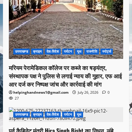
उत्तराखण्ड
क्राइम
देश-विदेश
पर्यटन
यूथ
राजनीति
स्पोर्ट्स
मरियम पेरामेडिकल कॉलेज पर कब्जे का षड्यंत्र,
संस्थापक पक्ष ने पुलिस से लगाई न्याय की गुहार, एफ आई
आर दर्ज कर निष्पक्ष जांच और कार्रवाई की मांग
helpinghandnews1@gmail.com
July 26, 2026
0
27
उत्तराखण्ड
क्राइम
देश-विदेश
पर्यटन
यूथ
1 minute read
पूर्व कैबिनेट मंत्री Hira Singh Bisht का निधन, लंबे