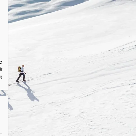
:
को
र